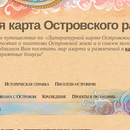
я карта Островского 
ное путешествие по «Литературной карте Островског
поэтах и писателях Островской земли и о совсем мол
едлагаем Вам посетить мир азарта и развлечений в
к
приятные бонусы!
Историческая справка
Писатели-островичи
вязана с Островом
Краеведение
Проекты и программы
х