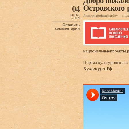
Добро пожало
Островского 
04
ИЮЛ
Автор:
rootmasterdev
в
Гл
2015
Оставить
комментарий
национальныепроекты
Портал культурного нас
Культура.
Рф