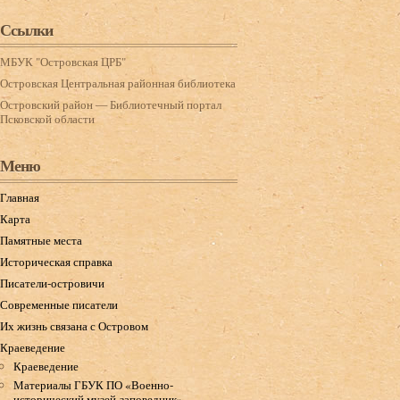
Ссылки
МБУК "Островская ЦРБ"
Островская Центральная районная библиотека
Островский район — Библиотечный портал
Псковской области
Меню
Главная
Карта
Памятные места
Историческая справка
Писатели-островичи
Современные писатели
Их жизнь связана с Островом
Краеведение
Краеведение
Материалы ГБУК ПО «Военно-
исторический музей-заповедник»