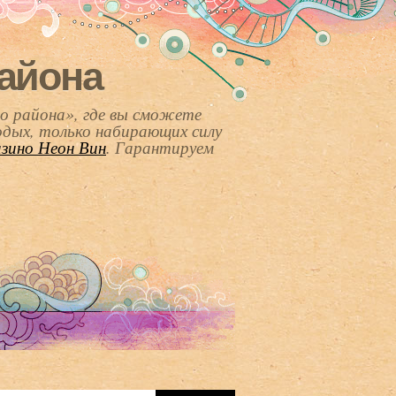
района
о района», где вы сможете
одых, только набирающих силу
азино Неон Вин
. Гарантируем