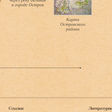
я
через реку Великая
в городе Остров
Карта
Островского
района
Ссылки
Литературна