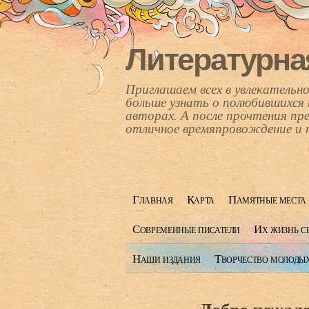
Литературна
Приглашаем всех в увлекатель
больше узнать о полюбившихся 
авторах. А после прочтения пр
отличное времяпровождение и 
Главная
Карта
Памятные места
Современные писатели
Их жизнь с
Наши издания
Творчество молоды