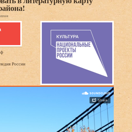
вать в литературную карту
района!
авная
.рф
ледия России